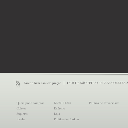
Fazer o bem não tem preço!
GCM DE SÃO PEDRO RECEBE COLETES 
Quem pode comprar
NIJ 0101-04
Política de Privacidade
Coletes
Exército
Jaquetas
Loja
Kevlar
Política de Cookies