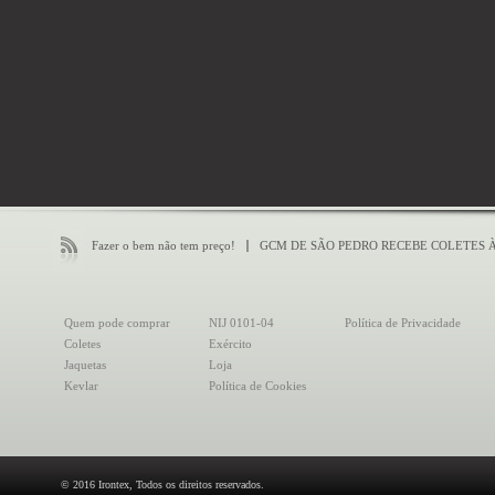
Fazer o bem não tem preço!
GCM DE SÃO PEDRO RECEBE COLETES 
Quem pode comprar
NIJ 0101-04
Política de Privacidade
Coletes
Exército
Jaquetas
Loja
Kevlar
Política de Cookies
© 2016 Irontex, Todos os direitos reservados.