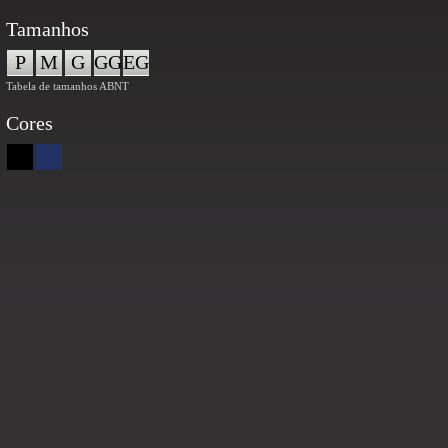
Tamanhos
P
M
G
GG
EG
Tabela de tamanhos ABNT
Cores