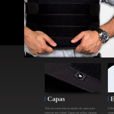
Conheça toda 
Capas
E
Veja em nossa loja as opções de capas para
Cole
renovar seu colete! Capas em nylon, ripstop,
corpo