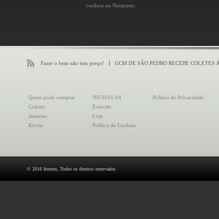
cordura ou Neoprene.
Fazer o bem não tem preço!
GCM DE SÃO PEDRO RECEBE COLETES 
Quem pode comprar
NIJ 0101-04
Política de Privacidade
Coletes
Exército
Jaquetas
Loja
Kevlar
Política de Cookies
© 2016 Irontex, Todos os direitos reservados.